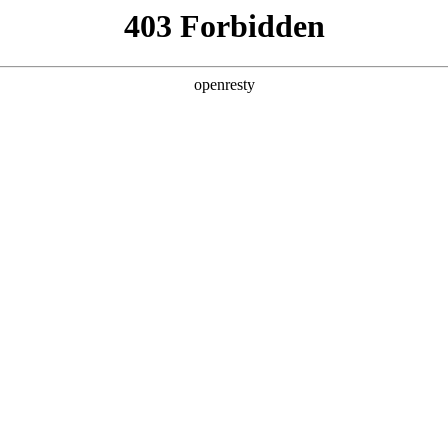
产品及服务
行业解决方案
合作伙伴
投资者关系
，携手成都太古里斩获“十大典型案例”
2025 / 09 / 19
2025数字生态发展大会暨‘铸基计划’年中会议”在北京隆重召开。会上
Agent中台“聚鑫汇问学”凭借卓越的技术创新能力和场景落地价值成功入选
问学智能标审解决方案”入选《高质量数字化转型技术解决方案集（2025）
范。